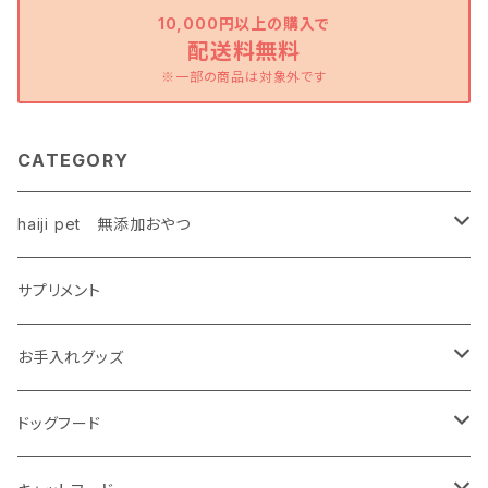
10,000円以上の購入で
配送料無料
※一部の商品は対象外です
CATEGORY
haiji pet 無添加おやつ
鶏
サプリメント
ハードタイプ
お魚
お手入れグッズ
ソフトタイプ
ハードタイプ
牛・豚
無添加シャンプー
ドッグフード
ハードタイプ