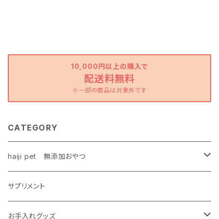
10,000円以上の購入で
配送料無料
※一部の商品は対象外です
CATEGORY
haiji pet 無添加おやつ
鶏
サプリメント
ハードタイプ
お魚
お手入れグッズ