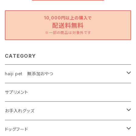
10,000円以上の購入で
配送料無料
※一部の商品は対象外です
CATEGORY
haiji pet 無添加おやつ
鶏
サプリメント
ハードタイプ
お魚
お手入れグッズ
ソフトタイプ
ハードタイプ
牛・豚
無添加シャンプー
ドッグフード