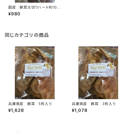
国産 豚耳太切りハード約100
g
¥980
同じカテゴリの商品
兵庫県産 豚耳 5枚入り
兵庫県産 豚耳 3枚入り
¥1,628
¥1,078