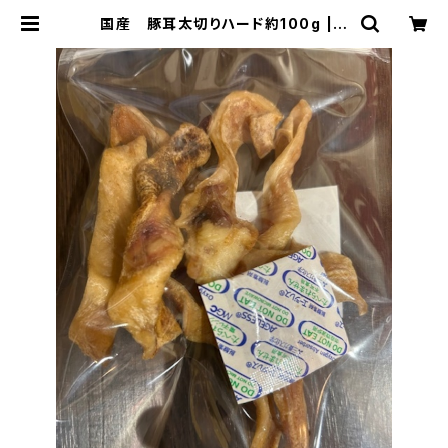
国産 豚耳太切りハード約100g | h
aiji pet