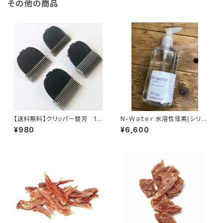
その他の商品
【送料無料】クリッパー替刃 1m
N-Ｗａｔｅｒ 水溶性珪素(シリ
m
カ) 250ml
¥980
¥6,600