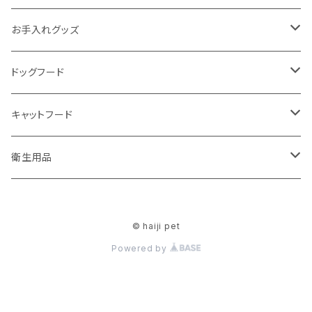
ハードタイプ
お魚
お手入れグッズ
ソフトタイプ
ハードタイプ
牛・豚
無添加シャンプー
ドッグフード
ハードタイプ
お野菜
ジェルクリーム
アーテミス
キャットフード
ソフトタイプ
ｱｶﾞﾘｸｽI/S
その他
ハーブパック
アーテミス
衛生用品
ブリスミックス
ハードタイプ
ブリスミックス
ファーミネーター 正規品
ドライフード
消臭・除菌剤
© haiji pet
ソフトタイプ
猫用
液体
トリートメント
ウェットフード
Powered by
犬用
置き型
トリミング用品
おやつ