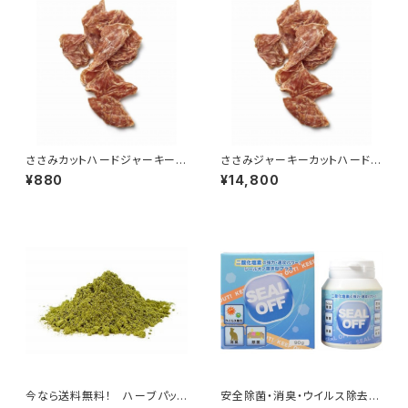
ささみカットハードジャーキー
ささみジャーキーカットハード
約110g
約2.2kg
¥880
¥14,800
今なら送料無料！ ハーブパック
安全除菌・消臭・ウイルス除去！