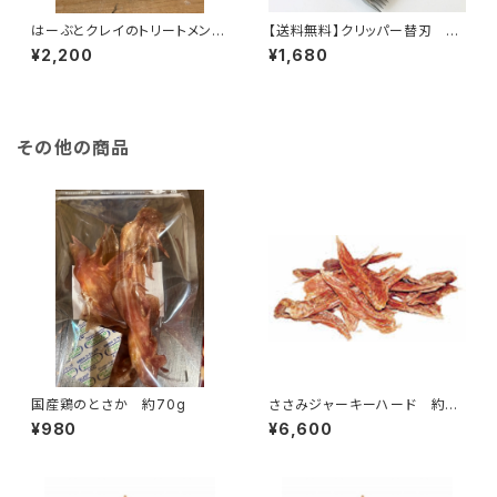
はーぶとクレイのトリートメン
【送料無料】クリッパー替刃 9
ト 200ml
mm
¥2,200
¥1,680
その他の商品
国産鶏のとさか 約70g
ささみジャーキーハード 約88
0g
¥980
¥6,600