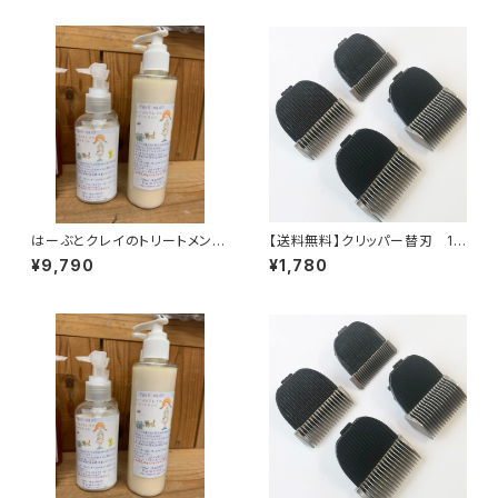
はーぶとクレイのトリートメン
【送料無料】クリッパー替刃 12
ト 1000ml
mm
¥9,790
¥1,780