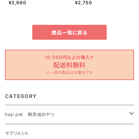
剤
シールオフ置き型プラス
¥3,960
¥2,750
商品一覧に戻る
10,000円以上の購入で
配送料無料
※一部の商品は対象外です
CATEGORY
haiji pet 無添加おやつ
鶏
サプリメント