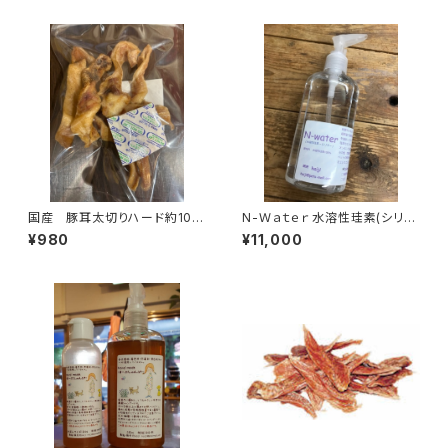
国産 豚耳太切りハード約100
N-Ｗａｔｅｒ 水溶性珪素(シリ
g
カ) 500ml
¥980
¥11,000