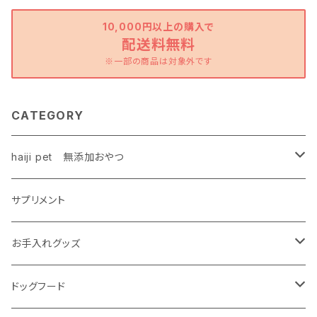
10,000円以上の購入で
配送料無料
※一部の商品は対象外です
CATEGORY
haiji pet 無添加おやつ
鶏
サプリメント
ハードタイプ
お魚
お手入れグッズ
ソフトタイプ
ハードタイプ
牛・豚
無添加シャンプー
ドッグフード