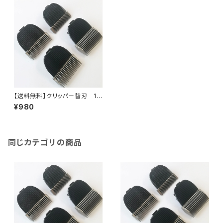
【送料無料】クリッパー替刃 1m
m
¥980
同じカテゴリの商品