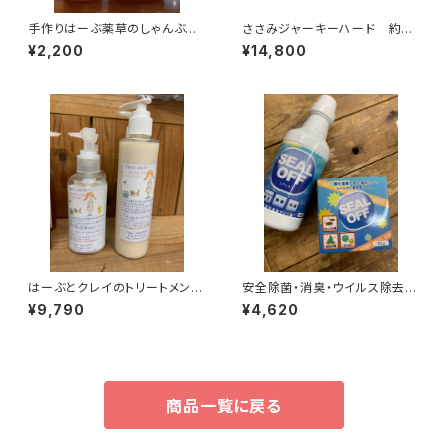
手作りはーぶ薬草のしゃんぶ
ささみジャーキーハード 約2.
ー 200ml
2kg
¥2,200
¥14,800
はーぶとクレイのトリートメン
安全除菌・消臭・ウイルス除去！
ト 1000ml
シールオフ濃縮タイプ500ml
¥9,790
¥4,620
商品一覧に戻る